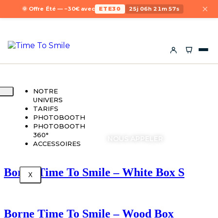
×
🌞 Offre Été — −30€ avec
ETE30
25j 06h 21m 57s
NOTRE
UNIVERS
TARIFS
PHOTOBOOTH
PHOTOBOOTH
360°
DEMANDER UN DEVIS
NOUS APPELER
ACCESSOIRES
Borne Time To Smile – White Box S
X
Borne Time To Smile – Wood Box