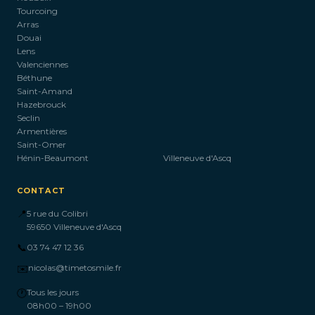
Tourcoing
Arras
Douai
Lens
Valenciennes
Béthune
Saint-Amand
Hazebrouck
Seclin
Armentières
Saint-Omer
Hénin-Beaumont
Villeneuve d'Ascq
CONTACT
📍
5 rue du Colibri
59650 Villeneuve d'Ascq
📞
03 74 47 12 36
✉️
nicolas@timetosmile.fr
🕐
Tous les jours
08h00 – 19h00