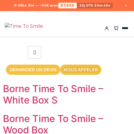
×
🌞 Offre Été — −30€ avec
ETE30
23j 07h 35m 45s
DEMANDER UN DEVIS
NOUS APPELER
Borne Time To Smile –
White Box S
Borne Time To Smile –
Wood Box