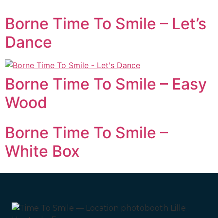
Borne Time To Smile – Let’s
Dance
Borne Time To Smile – Easy
Wood
Borne Time To Smile –
White Box