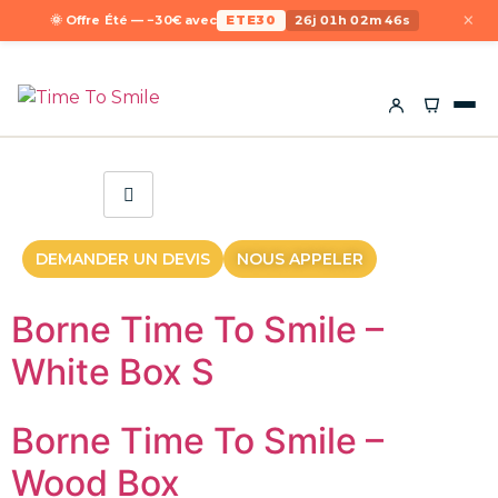
×
🌞 Offre Été — −30€ avec
ETE30
26j 01h 02m 46s
DEMANDER UN DEVIS
NOUS APPELER
Borne Time To Smile –
White Box S
Borne Time To Smile –
Wood Box