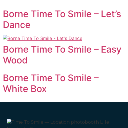
Borne Time To Smile – Let’s
Dance
Borne Time To Smile – Easy
Wood
Borne Time To Smile –
White Box