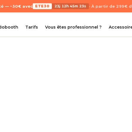
Été — −30€ avec
ETE30
23j 12h 45m 22s
· À partir de 299€ 
déobooth
Tarifs
Vous êtes professionnel ?
Accessoir