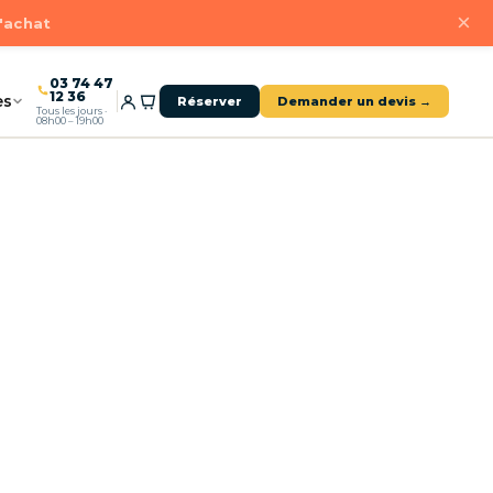
×
d'achat
03 74 47
12 36
es
Réserver
Demander un devis →
Tous les jours ·
08h00 – 19h00