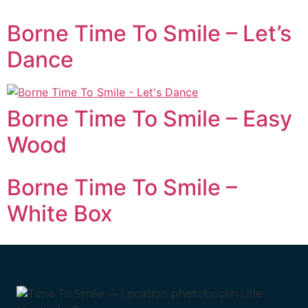
Borne Time To Smile – Let’s
Dance
Borne Time To Smile – Easy
Wood
Borne Time To Smile –
White Box