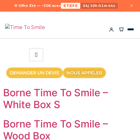
×
🌞 Offre Été — −30€ avec
ETE30
24j 10h 01m 44s
DEMANDER UN DEVIS
NOUS APPELER
Borne Time To Smile –
White Box S
Borne Time To Smile –
Wood Box