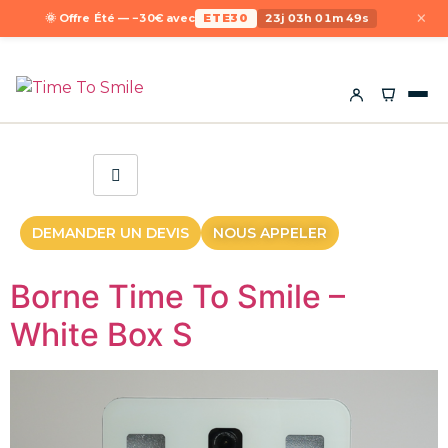
×
🌞 Offre Été — −30€ avec
ETE30
23j 03h 01m 49s
DEMANDER UN DEVIS
NOUS APPELER
Borne Time To Smile –
White Box S