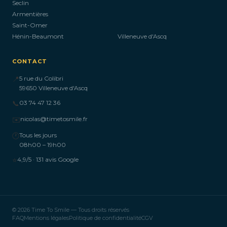
Seclin
Armentières
Saint-Omer
Hénin-Beaumont
Villeneuve d'Ascq
CONTACT
📍
5 rue du Colibri
59650 Villeneuve d'Ascq
📞
03 74 47 12 36
✉️
nicolas@timetosmile.fr
🕐
Tous les jours
08h00 – 19h00
⭐
4,9/5 · 131 avis Google
© 2026 Time To Smile — Tous droits réservés
FAQ
Mentions légales
Politique de confidentialité
CGV