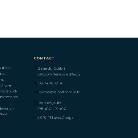
CONTACT
oubaix
📍
5 rue du Colibri
ras
59650 Villeneuve d'Ascq
ns
📞
03 74 47 12 36
éthune
azebrouck
✉️
nicolas@timetosmile.fr
mentières
🕐
Tous les jours
lleneuve
08h00 – 19h00
Ascq
⭐
4,9/5 · 131 avis Google