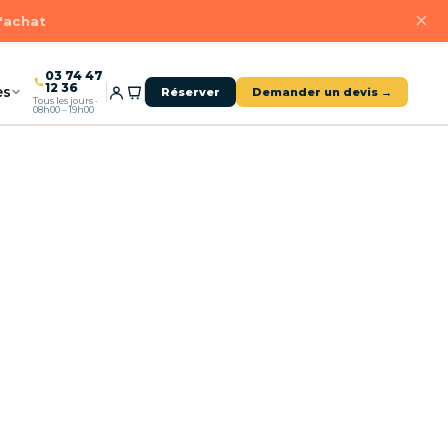
×
d'achat
03 74 47
12 36
es
Réserver
Demander un devis →
Tous les jours ·
08h00 – 19h00