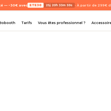
Été — −30€ avec
ETE30
25j 20h 33m 59s
· À partir de 299€ 
déobooth
Tarifs
Vous êtes professionnel ?
Accessoir