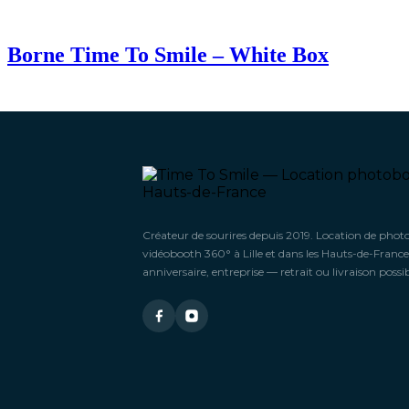
Borne Time To Smile – White Box
Créateur de sourires depuis 2019. Location de phot
vidéobooth 360° à Lille et dans les Hauts-de-France
anniversaire, entreprise — retrait ou livraison possib