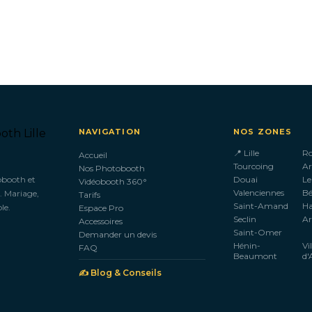
NAVIGATION
NOS ZONES
📍 Lille
R
Accueil
Tourcoing
Ar
Nos Photobooth
obooth et
Douai
Le
Vidéobooth 360°
Valenciennes
B
. Mariage,
Tarifs
Saint-Amand
H
le.
Espace Pro
Seclin
Ar
Accessoires
Saint-Omer
Demander un devis
Hénin-
Vi
FAQ
Beaumont
d'
✍️ Blog & Conseils