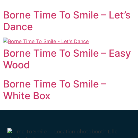
Borne Time To Smile – Let’s
Dance
Borne Time To Smile – Easy
Wood
Borne Time To Smile –
White Box