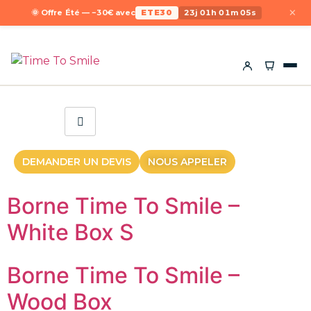
×
🌞 Offre Été — −30€ avec
ETE30
23j 01h 01m 05s
DEMANDER UN DEVIS
NOUS APPELER
Borne Time To Smile –
White Box S
Borne Time To Smile –
Wood Box