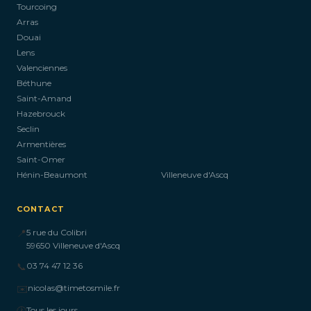
Tourcoing
Arras
Douai
Lens
Valenciennes
Béthune
Saint-Amand
Hazebrouck
Seclin
Armentières
Saint-Omer
Hénin-Beaumont
Villeneuve d'Ascq
CONTACT
📍
5 rue du Colibri
59650 Villeneuve d'Ascq
📞
03 74 47 12 36
✉️
nicolas@timetosmile.fr
🕐
Tous les jours