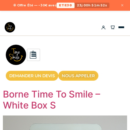
×
🌞 Offre Été — −30€ avec
ETE30
23j 00h 51m 51s
DEMANDER UN DEVIS
NOUS APPELER
Borne Time To Smile –
White Box S