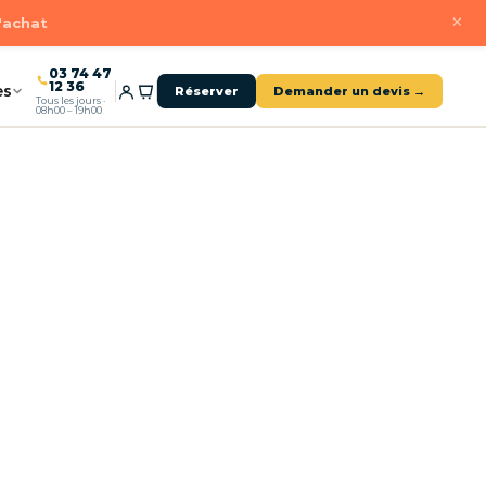
×
d'achat
03 74 47
12 36
es
Réserver
Demander un devis →
Tous les jours ·
08h00 – 19h00