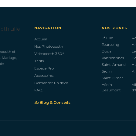
NAVIGATION
NOS ZONES
📍 Lille
R
Accueil
Tourcoing
Ar
Nos Photobooth
Douai
Le
obooth et
Vidéobooth 360°
. Mariage,
Valenciennes
B
Tarifs
le.
Saint-Amand
H
Espace Pro
Seclin
Ar
Accessoires
Saint-Omer
Demander un devis
Hénin-
Vi
FAQ
Beaumont
d'
✍️ Blog & Conseils