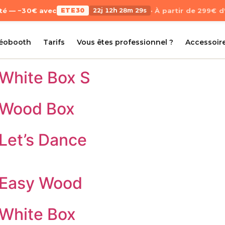
Été — −30€ avec
ETE30
22j 12h 28m 29s
· À partir de 299€ 
déobooth
Tarifs
Vous êtes professionnel ?
Accessoir
 White Box S
– Wood Box
Let’s Dance
 Easy Wood
 White Box