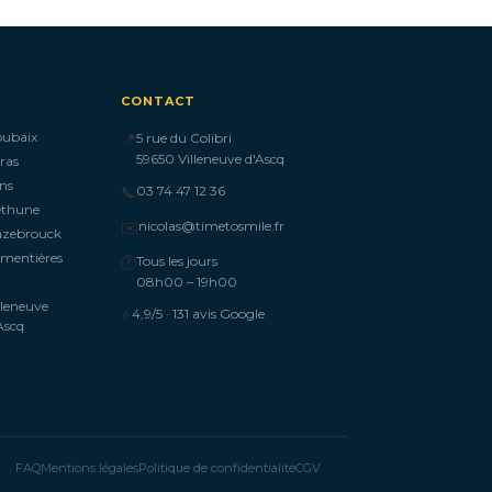
CONTACT
oubaix
📍
5 rue du Colibri
59650 Villeneuve d'Ascq
ras
ns
📞
03 74 47 12 36
éthune
✉️
nicolas@timetosmile.fr
azebrouck
mentières
🕐
Tous les jours
08h00 – 19h00
lleneuve
⭐
4,9/5 · 131 avis Google
Ascq
FAQ
Mentions légales
Politique de confidentialité
CGV