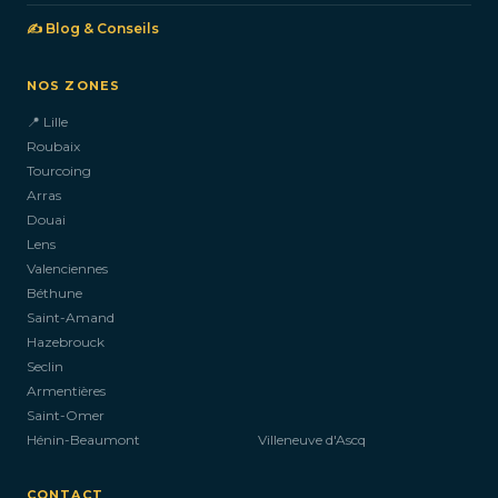
✍️ Blog & Conseils
NOS ZONES
📍 Lille
Roubaix
Tourcoing
Arras
Douai
Lens
Valenciennes
Béthune
Saint-Amand
Hazebrouck
Seclin
Armentières
Saint-Omer
Hénin-Beaumont
Villeneuve d'Ascq
CONTACT