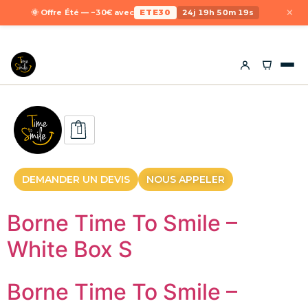
×
🌞 Offre Été — −30€ avec
ETE30
24j 19h 50m 19s
DEMANDER UN DEVIS
NOUS APPELER
Borne Time To Smile –
White Box S
Borne Time To Smile –