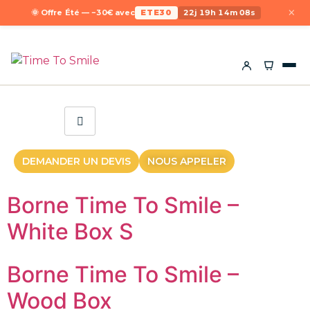
×
🌞 Offre Été — −30€ avec
ETE30
22j 19h 14m 08s
DEMANDER UN DEVIS
NOUS APPELER
Borne Time To Smile –
White Box S
Borne Time To Smile –
Wood Box