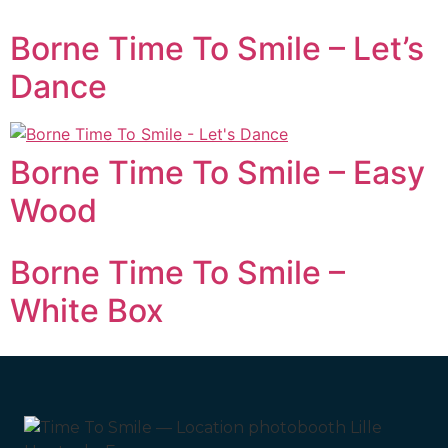
Borne Time To Smile – Let’s
Dance
Borne Time To Smile – Easy
Wood
Borne Time To Smile –
White Box