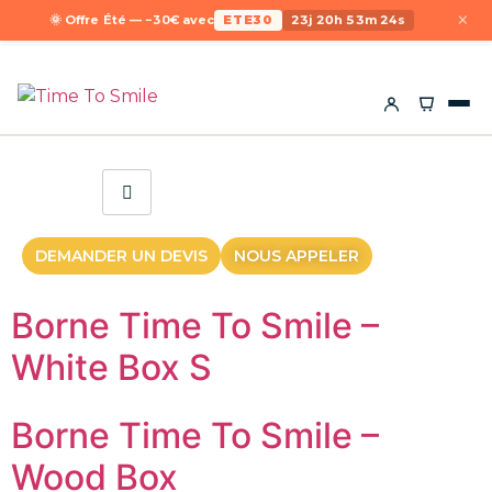
×
🌞 Offre Été — −30€ avec
ETE30
23j 20h 53m 24s
DEMANDER UN DEVIS
NOUS APPELER
Borne Time To Smile –
White Box S
Borne Time To Smile –
Wood Box