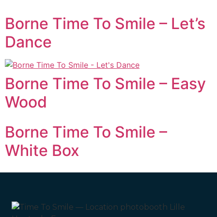
Borne Time To Smile – Let’s
Dance
Borne Time To Smile – Easy
Wood
Borne Time To Smile –
White Box