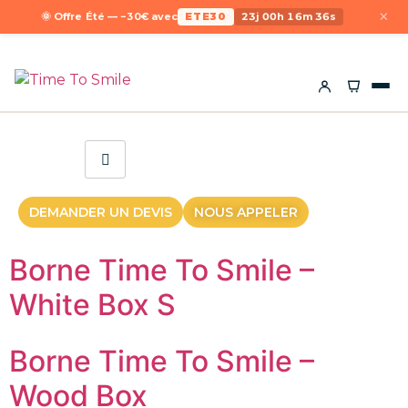
×
🌞 Offre Été — −30€ avec
ETE30
23j 00h 16m 36s
DEMANDER UN DEVIS
NOUS APPELER
Borne Time To Smile –
White Box S
Borne Time To Smile –
Wood Box