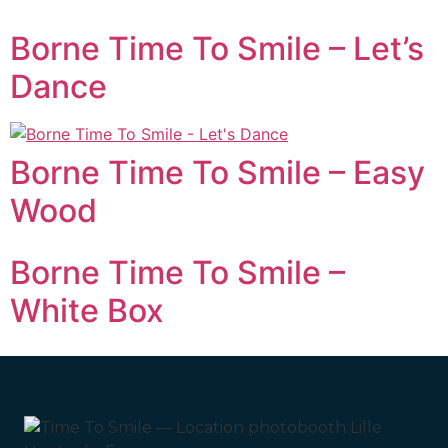
Borne Time To Smile – Let’s
Dance
Borne Time To Smile – Easy
Wood
Borne Time To Smile –
White Box