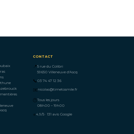
CONTACT
oubaix
📍
5 rue du Colibri
ras
59650 Villeneuve d'Ascq
ns
📞
03 74 47 12 36
éthune
azebrouck
✉️
nicolas@timetosmile.fr
mentières
🕐
Tous les jours
lleneuve
08h00 – 19h00
Ascq
⭐
4,9/5 · 131 avis Google