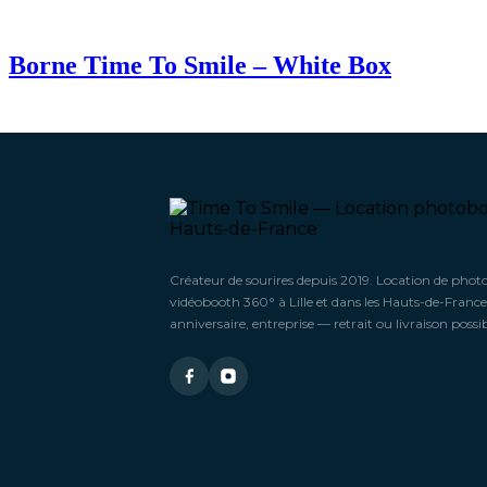
Borne Time To Smile – White Box
Créateur de sourires depuis 2019. Location de phot
vidéobooth 360° à Lille et dans les Hauts-de-France
anniversaire, entreprise — retrait ou livraison possib