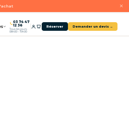
×
d'achat
03 74 47
12 36
es
Réserver
Demander un devis →
Tous les jours ·
08h00 – 19h00