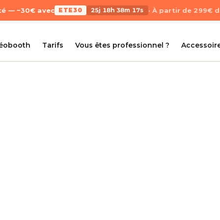
Été — −30€ avec
ETE30
25j 18h 38m 17s
· À partir de 299€ 
déobooth
Tarifs
Vous êtes professionnel ?
Accessoir