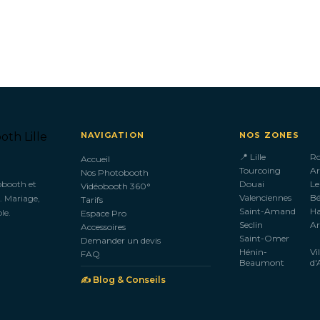
NAVIGATION
NOS ZONES
📍 Lille
R
Accueil
Tourcoing
Ar
Nos Photobooth
obooth et
Douai
Le
Vidéobooth 360°
Valenciennes
B
. Mariage,
Tarifs
Saint-Amand
H
le.
Espace Pro
Seclin
Ar
Accessoires
Saint-Omer
Demander un devis
Hénin-
Vi
FAQ
Beaumont
d'
✍️ Blog & Conseils