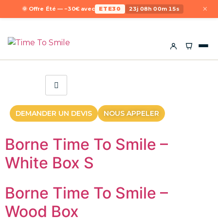
×
🌞 Offre Été — −30€ avec
ETE30
23j 08h 00m 15s
DEMANDER UN DEVIS
NOUS APPELER
Borne Time To Smile –
White Box S
Borne Time To Smile –
Wood Box