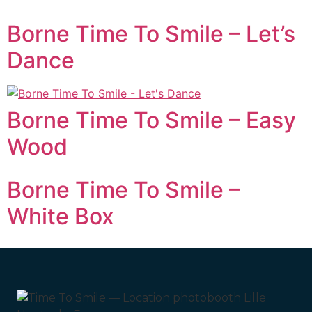
Borne Time To Smile – Let’s
Dance
Borne Time To Smile – Easy
Wood
Borne Time To Smile –
White Box