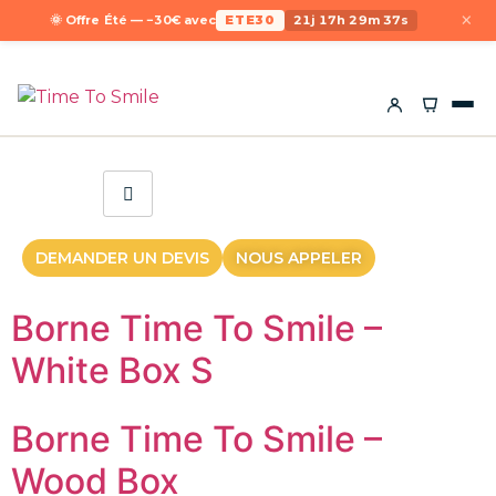
×
🌞 Offre Été — −30€ avec
ETE30
21j 17h 29m 37s
DEMANDER UN DEVIS
NOUS APPELER
Borne Time To Smile –
White Box S
Borne Time To Smile –
Wood Box