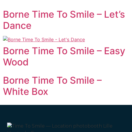
Borne Time To Smile – Let’s
Dance
Borne Time To Smile – Easy
Wood
Borne Time To Smile –
White Box