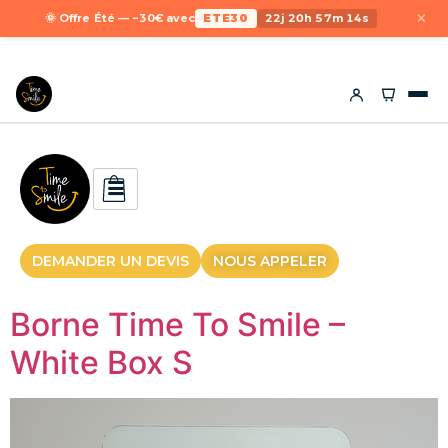
×
🌞 Offre Été — −30€ avec
ETE30
22j 20h 57m 13s
DEMANDER UN DEVIS
NOUS APPELER
Borne Time To Smile –
White Box S