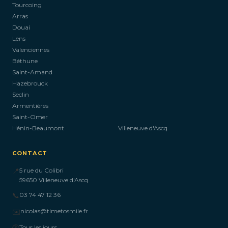
Tourcoing
Arras
Douai
Lens
Valenciennes
Béthune
Saint-Amand
Hazebrouck
Seclin
Armentières
Saint-Omer
Hénin-Beaumont
Villeneuve d'Ascq
CONTACT
📍
5 rue du Colibri
59650 Villeneuve d'Ascq
📞
03 74 47 12 36
✉️
nicolas@timetosmile.fr
🕐
Tous les jours