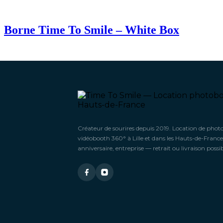
Borne Time To Smile – White Box
Créateur de sourires depuis 2019. Location de phot
vidéobooth 360° à Lille et dans les Hauts-de-France
anniversaire, entreprise — retrait ou livraison possib