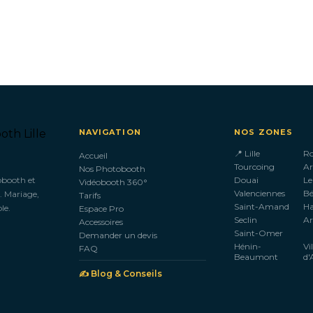
NAVIGATION
NOS ZONES
📍 Lille
R
Accueil
Tourcoing
Ar
Nos Photobooth
obooth et
Douai
Le
Vidéobooth 360°
Valenciennes
B
. Mariage,
Tarifs
Saint-Amand
H
le.
Espace Pro
Seclin
Ar
Accessoires
Saint-Omer
Demander un devis
Hénin-
Vi
FAQ
Beaumont
d'
✍️ Blog & Conseils