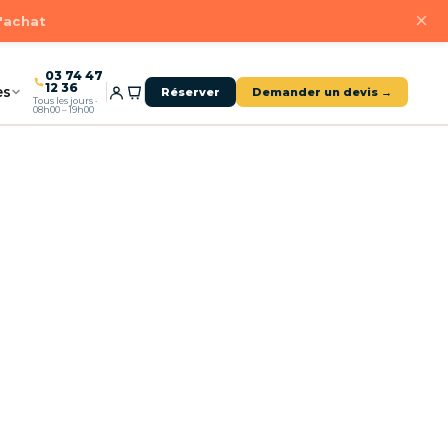
×
d'achat
03 74 47
12 36
es
Réserver
Demander un devis →
Tous les jours ·
08h00 – 19h00