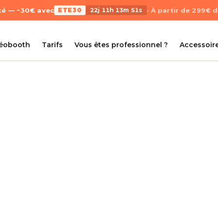
Été — −30€ avec
ETE30
22j 11h 13m 51s
· À partir de 299€ 
déobooth
Tarifs
Vous êtes professionnel ?
Accessoir