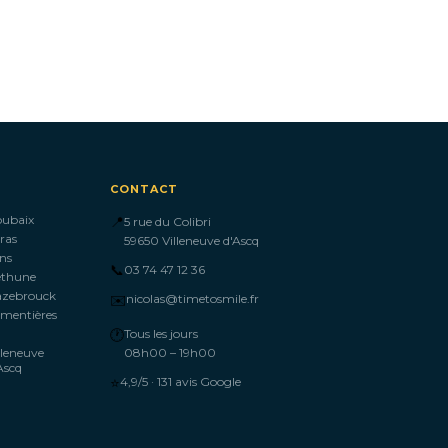
CONTACT
oubaix
📍
5 rue du Colibri
ras
59650 Villeneuve d'Ascq
ns
📞
03 74 47 12 36
éthune
azebrouck
✉️
nicolas@timetosmile.fr
mentières
🕐
Tous les jours
lleneuve
08h00 – 19h00
Ascq
⭐
4,9/5 · 131 avis Google