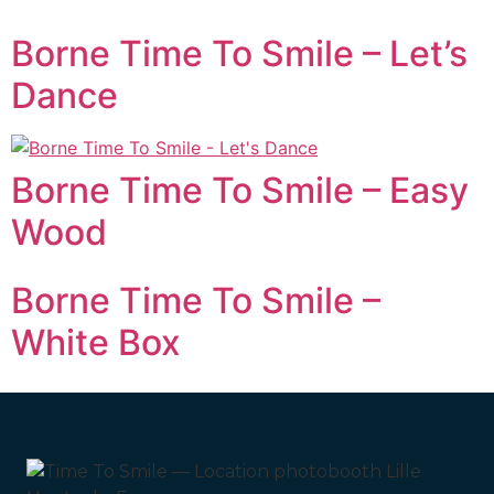
Borne Time To Smile – Let’s
Dance
Borne Time To Smile – Easy
Wood
Borne Time To Smile –
White Box