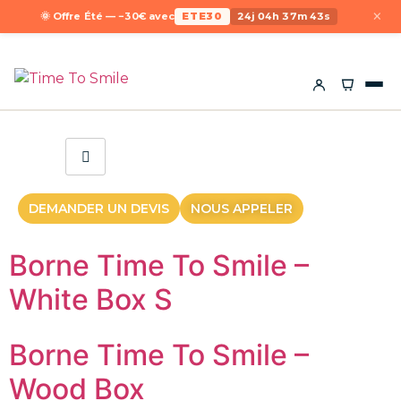
×
🌞 Offre Été — −30€ avec
ETE30
24j 04h 37m 43s
DEMANDER UN DEVIS
NOUS APPELER
Borne Time To Smile –
White Box S
Borne Time To Smile –
Wood Box