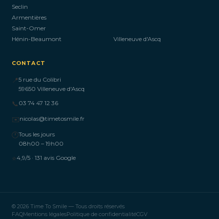
Seclin
Armentières
Saint-Omer
Hénin-Beaumont
Villeneuve d'Ascq
CONTACT
📍
5 rue du Colibri
59650 Villeneuve d'Ascq
📞
03 74 47 12 36
✉️
nicolas@timetosmile.fr
🕐
Tous les jours
08h00 – 19h00
⭐
4,9/5 · 131 avis Google
© 2026 Time To Smile — Tous droits réservés
FAQ
Mentions légales
Politique de confidentialité
CGV