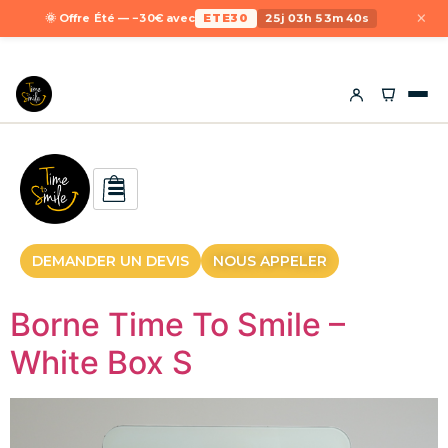
×
🌞 Offre Été — −30€ avec
ETE30
25j 03h 53m 39s
DEMANDER UN DEVIS
NOUS APPELER
Borne Time To Smile –
White Box S