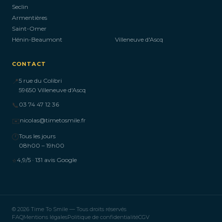
Seclin
Armentières
Saint-Omer
Hénin-Beaumont
Villeneuve d'Ascq
CONTACT
📍
5 rue du Colibri
59650 Villeneuve d'Ascq
📞
03 74 47 12 36
✉️
nicolas@timetosmile.fr
🕐
Tous les jours
08h00 – 19h00
⭐
4,9/5 · 131 avis Google
© 2026 Time To Smile — Tous droits réservés
FAQ
Mentions légales
Politique de confidentialité
CGV