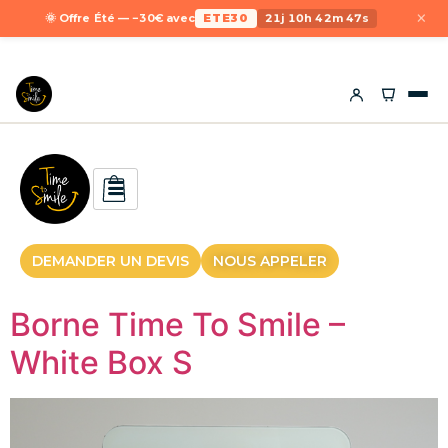
×
🌞 Offre Été — −30€ avec
ETE30
21j 10h 42m 47s
DEMANDER UN DEVIS
NOUS APPELER
Borne Time To Smile –
White Box S