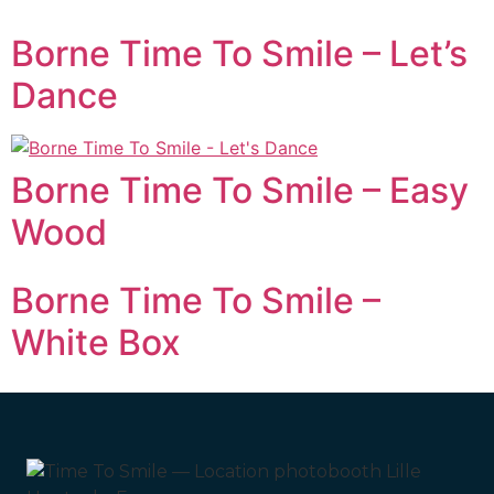
Borne Time To Smile – Let’s
Dance
Borne Time To Smile – Easy
Wood
Borne Time To Smile –
White Box