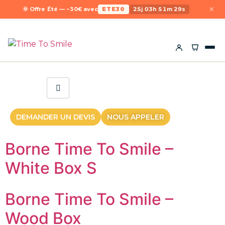
×
🌞 Offre Été — −30€ avec
ETE30
25j 03h 51m 29s
DEMANDER UN DEVIS
NOUS APPELER
Borne Time To Smile –
White Box S
Borne Time To Smile –
Wood Box