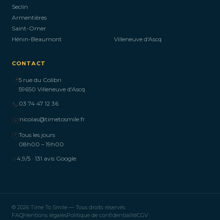
Seclin
Armentières
Saint-Omer
Hénin-Beaumont
Villeneuve d'Ascq
CONTACT
📍
5 rue du Colibri
59650 Villeneuve d'Ascq
📞
03 74 47 12 36
✉️
nicolas@timetosmile.fr
🕐
Tous les jours
08h00 – 19h00
⭐
4,9/5 · 131 avis Google
© 2026 Time To Smile — Tous droits réservés
FAQ
Mentions légales
Politique de confidentialité
CGV