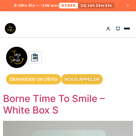
×
🌞 Offre Été — −30€ avec
ETE30
23j 15h 35m 53s
DEMANDER UN DEVIS
NOUS APPELER
Borne Time To Smile –
White Box S