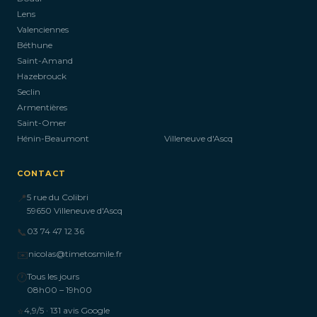
Lens
Valenciennes
Béthune
Saint-Amand
Hazebrouck
Seclin
Armentières
Saint-Omer
Hénin-Beaumont
Villeneuve d'Ascq
CONTACT
📍
5 rue du Colibri
59650 Villeneuve d'Ascq
📞
03 74 47 12 36
✉️
nicolas@timetosmile.fr
🕐
Tous les jours
08h00 – 19h00
⭐
4,9/5 · 131 avis Google