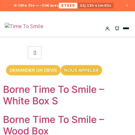
×
🌞 Offre Été — −30€ avec
ETE30
22j 13h 41m 02s
DEMANDER UN DEVIS
NOUS APPELER
Borne Time To Smile –
White Box S
Borne Time To Smile –
Wood Box