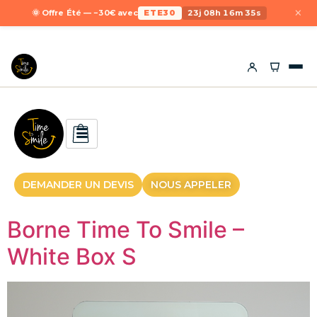
×
🌞 Offre Été — −30€ avec
ETE30
23j 08h 16m 34s
DEMANDER UN DEVIS
NOUS APPELER
Borne Time To Smile –
White Box S