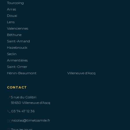
Tourcoing
Arras
Douai
Lens
Valenciennes
Béthune
Saint-Amand
Hazebrouck
Seclin
Armentières
Saint-Omer
Hénin-Beaumont
Villeneuve d'Ascq
CONTACT
📍
5 rue du Colibri
59650 Villeneuve d'Ascq
📞
03 74 47 12 36
✉️
nicolas@timetosmile.fr
🕐
Tous les jours