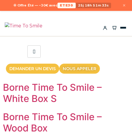
×
🌞 Offre Été — −30€ avec
ETE30
25j 18h 51m 33s
DEMANDER UN DEVIS
NOUS APPELER
Borne Time To Smile –
White Box S
Borne Time To Smile –
Wood Box