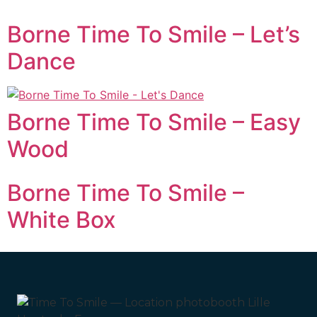
Borne Time To Smile – Let’s
Dance
Borne Time To Smile – Easy
Wood
Borne Time To Smile –
White Box