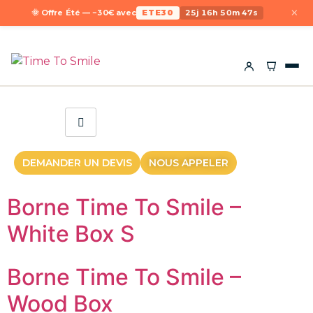
×
🌞 Offre Été — −30€ avec
ETE30
25j 16h 50m 47s
DEMANDER UN DEVIS
NOUS APPELER
Borne Time To Smile –
White Box S
Borne Time To Smile –
Wood Box