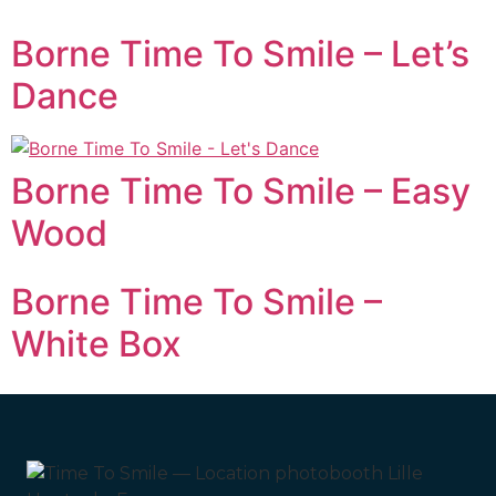
Borne Time To Smile – Let’s
Dance
Borne Time To Smile – Easy
Wood
Borne Time To Smile –
White Box