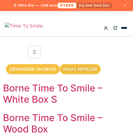
×
🌞 Offre Été — −30€ avec
ETE30
21j 04h 34m 31s
DEMANDER UN DEVIS
NOUS APPELER
Borne Time To Smile –
White Box S
Borne Time To Smile –
Wood Box