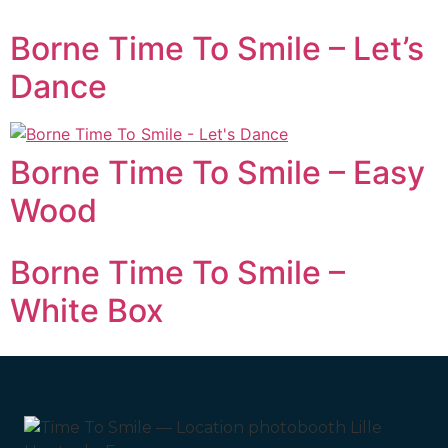
Borne Time To Smile – Let’s
Dance
Borne Time To Smile – Easy
Wood
Borne Time To Smile –
White Box