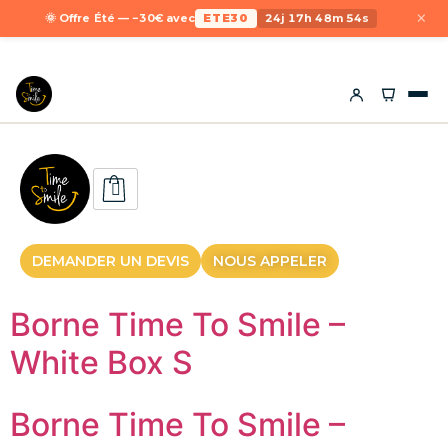
×
🌞 Offre Été — −30€ avec
ETE30
24j 17h 48m 54s
DEMANDER UN DEVIS
NOUS APPELER
Borne Time To Smile –
White Box S
Borne Time To Smile –