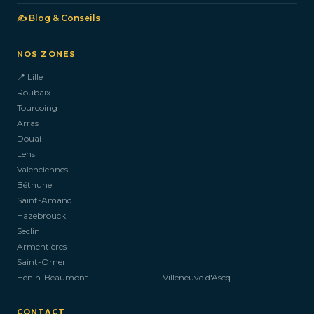
✍️ Blog & Conseils
NOS ZONES
📍 Lille
Roubaix
Tourcoing
Arras
Douai
Lens
Valenciennes
Béthune
Saint-Amand
Hazebrouck
Seclin
Armentières
Saint-Omer
Hénin-Beaumont
Villeneuve d'Ascq
CONTACT