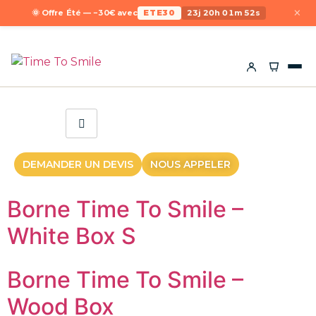
×
🌞 Offre Été — −30€ avec
ETE30
23j 20h 01m 52s
DEMANDER UN DEVIS
NOUS APPELER
Borne Time To Smile –
White Box S
Borne Time To Smile –
Wood Box