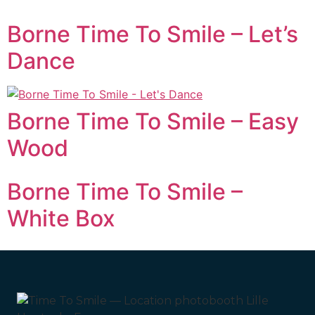
Borne Time To Smile – Let’s
Dance
Borne Time To Smile – Easy
Wood
Borne Time To Smile –
White Box