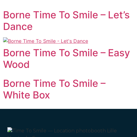
Borne Time To Smile – Let’s
Dance
Borne Time To Smile – Easy
Wood
Borne Time To Smile –
White Box