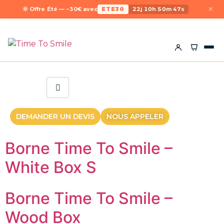
×
🌞 Offre Été — −30€ avec
ETE30
22j 10h 50m 47s
DEMANDER UN DEVIS
NOUS APPELER
Borne Time To Smile –
White Box S
Borne Time To Smile –
Wood Box