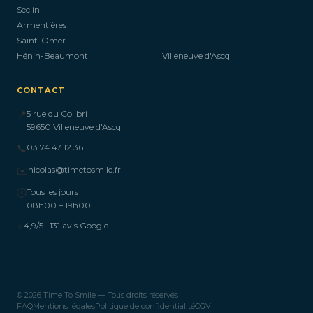
Seclin
Armentières
Saint-Omer
Hénin-Beaumont
Villeneuve d'Ascq
CONTACT
📍
5 rue du Colibri
59650 Villeneuve d'Ascq
📞
03 74 47 12 36
✉️
nicolas@timetosmile.fr
🕐
Tous les jours
08h00 – 19h00
⭐
4,9/5 · 131 avis Google
© 2026 Time To Smile — Tous droits réservés
FAQ
Mentions légales
Politique de confidentialité
CGV