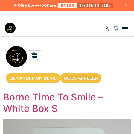
×
🌞 Offre Été — −30€ avec
ETE30
24j 15h 23m 18s
DEMANDER UN DEVIS
NOUS APPELER
Borne Time To Smile –
White Box S