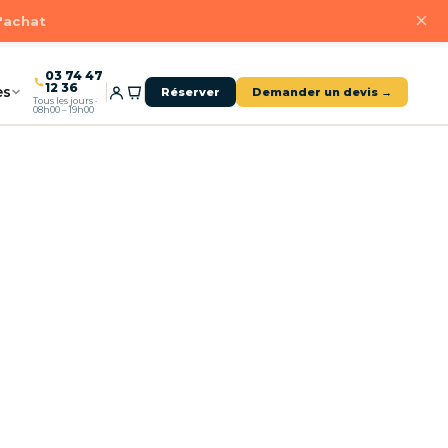
×
d'achat
03 74 47
12 36
es
Réserver
Demander un devis →
Tous les jours ·
08h00 – 19h00