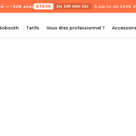
Été — −30€ avec
ETE30
24j 10h 45m 51s
· À partir de 299€ 
déobooth
Tarifs
Vous êtes professionnel ?
Accessoir