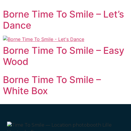
Borne Time To Smile – Let’s
Dance
Borne Time To Smile – Easy
Wood
Borne Time To Smile –
White Box