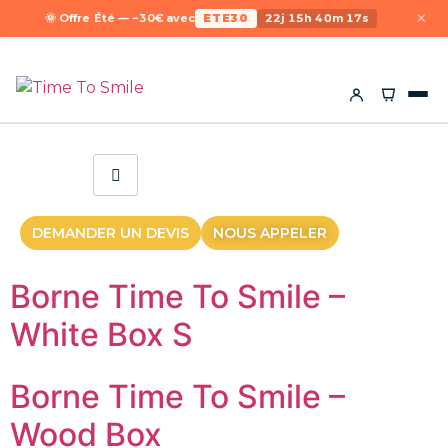
×
🌞 Offre Été — −30€ avec
ETE30
22j 15h 40m 17s
DEMANDER UN DEVIS
NOUS APPELER
Borne Time To Smile –
White Box S
Borne Time To Smile –
Wood Box