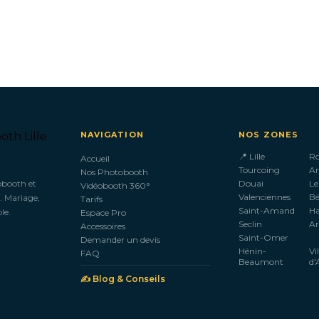
NAVIGATION
NOS ZONES
📍 Lille
R
Accueil
Tourcoing
Ar
Nos Photobooth
obooth et
Douai
Le
Vidéobooth 360°
Valenciennes
B
. Mariage,
Tarifs
Saint-Amand
H
le.
Espace Pro
Seclin
Ar
Accessoires
Saint-Omer
Demander un devis
Hénin-
Vi
FAQ
Beaumont
d'
✍️ Blog & Conseils