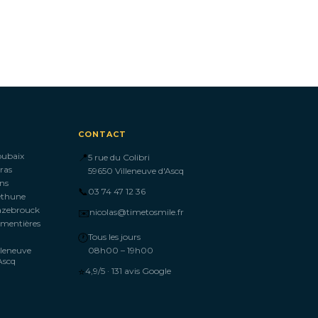
CONTACT
oubaix
📍
5 rue du Colibri
ras
59650 Villeneuve d'Ascq
ns
📞
03 74 47 12 36
éthune
azebrouck
✉️
nicolas@timetosmile.fr
mentières
🕐
Tous les jours
lleneuve
08h00 – 19h00
Ascq
⭐
4,9/5 · 131 avis Google