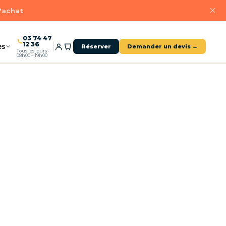
×
d'achat
03 74 47
12 36
es
Réserver
Demander un devis →
Tous les jours ·
08h00 – 19h00