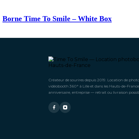
Borne Time To Smile – White Box
Créateur de sourires depuis 2019. Location de phot
vidéobooth 360° à Lille et dans les Hauts-de-France
anniversaire, entreprise — retrait ou livraison possib