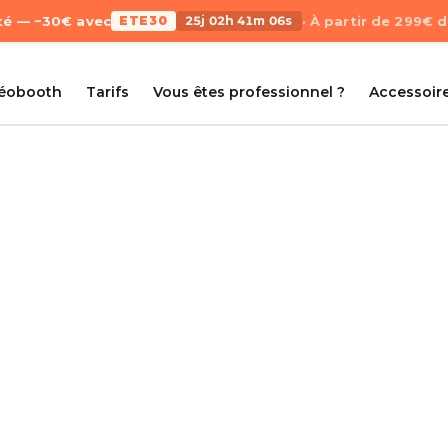
Été — −30€ avec
ETE30
25j 02h 41m 06s
· À partir de 299€ 
déobooth
Tarifs
Vous êtes professionnel ?
Accessoir