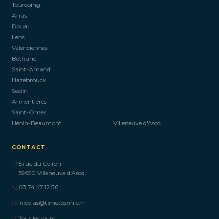
Tourcoing
Arras
Douai
Lens
Valenciennes
Béthune
Saint-Amand
Hazebrouck
Seclin
Armentières
Saint-Omer
Hénin-Beaumont
Villeneuve d'Ascq
CONTACT
📍
5 rue du Colibri
59650 Villeneuve d'Ascq
📞
03 74 47 12 36
✉️
nicolas@timetosmile.fr
🕐
Tous les jours