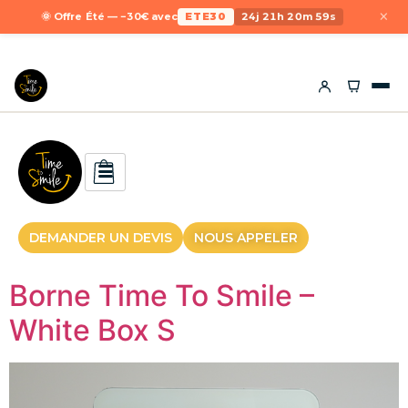
×
🌞 Offre Été — −30€ avec
ETE30
24j 21h 20m 58s
DEMANDER UN DEVIS
NOUS APPELER
Borne Time To Smile –
White Box S