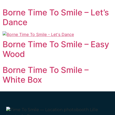
Borne Time To Smile – Let’s
Dance
Borne Time To Smile – Easy
Wood
Borne Time To Smile –
White Box