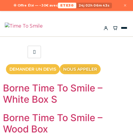
×
🌞 Offre Été — −30€ avec
ETE30
24j 02h 06m 43s
DEMANDER UN DEVIS
NOUS APPELER
Borne Time To Smile –
White Box S
Borne Time To Smile –
Wood Box