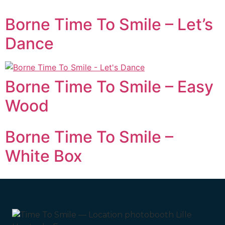
Borne Time To Smile – Let’s
Dance
Borne Time To Smile – Easy
Wood
Borne Time To Smile –
White Box