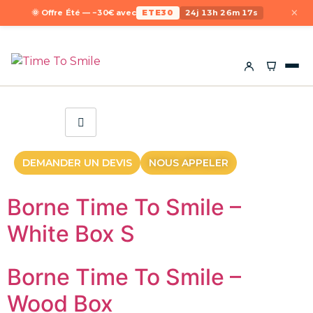
×
🌞 Offre Été — −30€ avec
ETE30
24j 13h 26m 17s
DEMANDER UN DEVIS
NOUS APPELER
Borne Time To Smile –
White Box S
Borne Time To Smile –
Wood Box