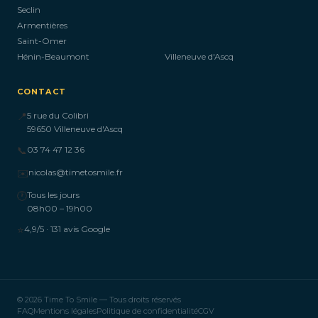
Seclin
Armentières
Saint-Omer
Hénin-Beaumont
Villeneuve d'Ascq
CONTACT
📍
5 rue du Colibri
59650 Villeneuve d'Ascq
📞
03 74 47 12 36
✉️
nicolas@timetosmile.fr
🕐
Tous les jours
08h00 – 19h00
⭐
4,9/5 · 131 avis Google
© 2026 Time To Smile — Tous droits réservés
FAQ
Mentions légales
Politique de confidentialité
CGV