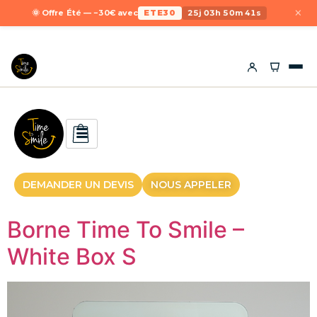
×
🌞 Offre Été — −30€ avec
ETE30
25j 03h 50m 40s
DEMANDER UN DEVIS
NOUS APPELER
Borne Time To Smile –
White Box S