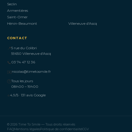
Seclin
Armentières
Saint-Omer
Hénin-Beaumont
Villeneuve d'Ascq
CONTACT
📍
5 rue du Colibri
59650 Villeneuve d'Ascq
📞
03 74 47 12 36
✉️
nicolas@timetosmile.fr
🕐
Tous les jours
08h00 – 19h00
⭐
4,9/5 · 131 avis Google
© 2026 Time To Smile — Tous droits réservés
FAQ
Mentions légales
Politique de confidentialité
CGV