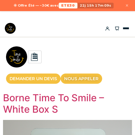
×
🌞 Offre Été — −30€ avec
ETE30
22j 15h 17m 09s
DEMANDER UN DEVIS
NOUS APPELER
Borne Time To Smile –
White Box S