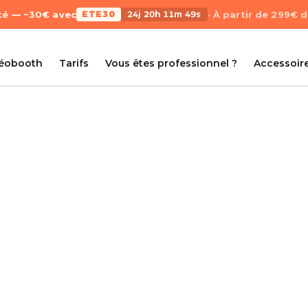
Été — −30€ avec
ETE30
24j 20h 11m 49s
· À partir de 299€ 
déobooth
Tarifs
Vous êtes professionnel ?
Accessoir