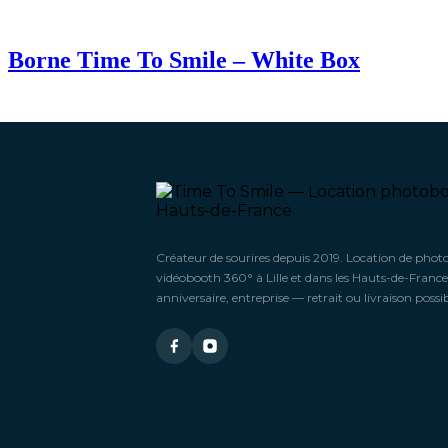
Borne Time To Smile – White Box
Créateur de sourires depuis 2019. Location de phot
vidéobooth 360° à Lille et dans les Hauts-de-France
anniversaire, entreprise — retrait ou livraison possib