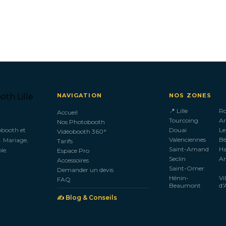
NAVIGATION
NOS ZONES
📍 Lille
R
Accueil
Tourcoing
Ar
Nos Photobooth
obooth et
Douai
Le
Vidéobooth 360°
Valenciennes
B
. Mariage,
Tarifs
Saint-Amand
H
le.
Espace Pro
Seclin
Ar
Accessoires
Saint-Omer
Demander un devis
Hénin-
Vi
FAQ
Beaumont
d'
✍️ Blog & Conseils