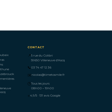
CONTACT
oubaix
📍
5 rue du Colibri
ras
59650 Villeneuve d'Ascq
ns
📞
03 74 47 12 36
éthune
azebrouck
✉️
nicolas@timetosmile.fr
mentières
🕐
Tous les jours
lleneuve
08h00 – 19h00
Ascq
⭐
4,9/5 · 131 avis Google