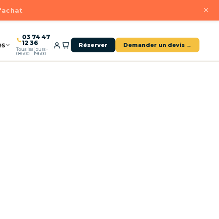
×
d'achat
03 74 47
12 36
es
Réserver
Demander un devis →
Tous les jours ·
08h00 – 19h00