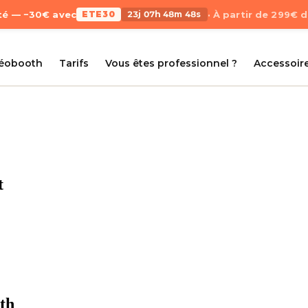
Été — −30€ avec
ETE30
23j 07h 48m 48s
· À partir de 299€ 
déobooth
Tarifs
Vous êtes professionnel ?
Accessoir
t
oth