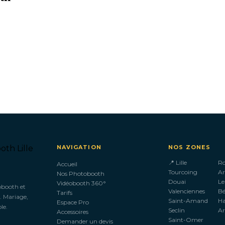
NAVIGATION
NOS ZONES
📍 Lille
R
Accueil
Tourcoing
Ar
Nos Photobooth
Douai
Le
Vidéobooth 360°
obooth et
Valenciennes
B
Tarifs
. Mariage,
Saint-Amand
H
Espace Pro
le.
Seclin
Ar
Accessoires
Saint-Omer
Demander un devis