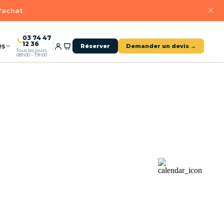
×
d'achat
03 74 47
12 36
es
Réserver
Demander un devis →
Tous les jours ·
08h00 – 19h00