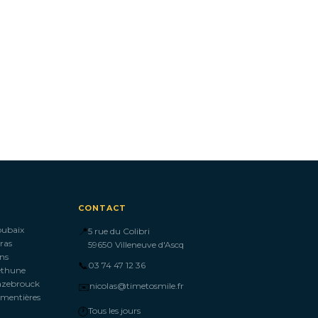
CONTACT
oubaix
📍
5 rue du Colibri
ras
59650 Villeneuve d'Ascq
ns
📞
03 74 47 12 36
éthune
azebrouck
✉️
nicolas@timetosmile.fr
mentières
🕐
Tous les jours