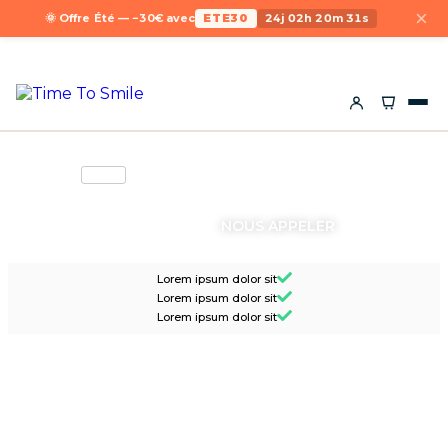
×
🌞 Offre Été — −30€ avec
ETE30
24j 02h 20m 31s
DEMANDER UN DEVIS
NOUS APPELER
Lorem ipsum dolor sit
Lorem ipsum dolor sit
Lorem ipsum dolor sit