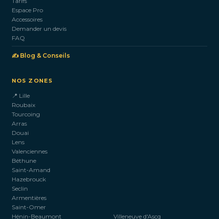
Tarifs
Espace Pro
Accessoires
Demander un devis
FAQ
✍️ Blog & Conseils
NOS ZONES
📍 Lille
Roubaix
Tourcoing
Arras
Douai
Lens
Valenciennes
Béthune
Saint-Amand
Hazebrouck
Seclin
Armentières
Saint-Omer
Hénin-Beaumont
Villeneuve d'Ascq