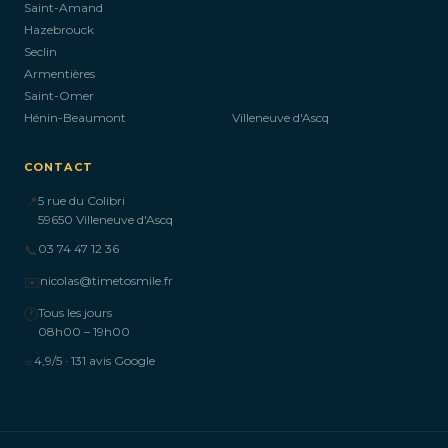
Saint-Amand
Hazebrouck
Seclin
Armentières
Saint-Omer
Hénin-Beaumont
Villeneuve d'Ascq
CONTACT
📍
5 rue du Colibri
59650 Villeneuve d'Ascq
📞
03 74 47 12 36
✉️
nicolas@timetosmile.fr
🕐
Tous les jours
08h00 – 19h00
⭐
4,9/5 · 131 avis Google