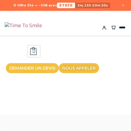
×
🌞 Offre Été — −30€ avec
ETE30
24j 15h 20m 20s
DEMANDER UN DEVIS
NOUS APPELER