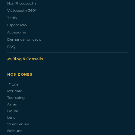
Nos Photobooth
CONTACTEZ-NOUS
Vidéobooth 360°
Tarifs
Espace Pro
Accessoires
Demander un devis
FAQ
✍️ Blog & Conseils
NOS ZONES
📍 Lille
Roubaix
Tourcoing
Arras
Douai
Lens
Valenciennes
Béthune