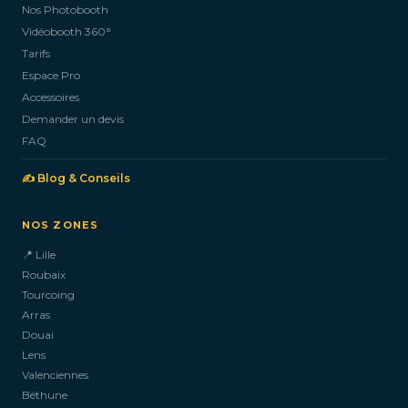
Nos Photobooth
CONTACTEZ-NOUS
Vidéobooth 360°
Tarifs
Espace Pro
Accessoires
Demander un devis
FAQ
✍️ Blog & Conseils
NOS ZONES
📍 Lille
Roubaix
Tourcoing
Arras
Douai
Lens
Valenciennes
Béthune