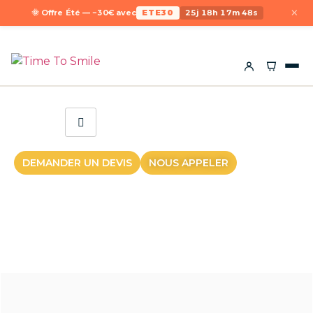
×
🌞 Offre Été — −30€ avec
ETE30
25j 18h 17m 48s
DEMANDER UN DEVIS
NOUS APPELER