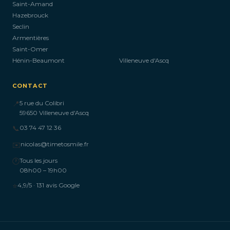
Saint-Amand
Hazebrouck
Seclin
Armentières
Saint-Omer
Hénin-Beaumont
Villeneuve d'Ascq
CONTACT
📍
5 rue du Colibri
59650 Villeneuve d'Ascq
📞
03 74 47 12 36
✉️
nicolas@timetosmile.fr
🕐
Tous les jours
08h00 – 19h00
⭐
4,9/5 · 131 avis Google