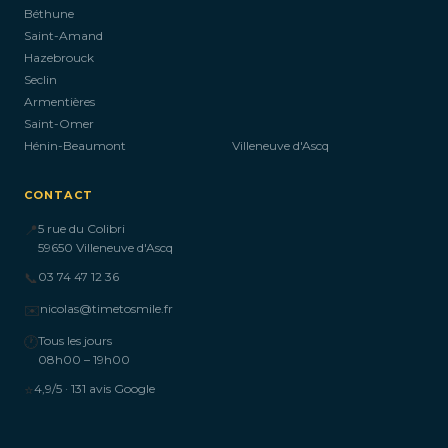
Béthune
Saint-Amand
Hazebrouck
Seclin
Armentières
Saint-Omer
Hénin-Beaumont
Villeneuve d'Ascq
CONTACT
📍
5 rue du Colibri
59650 Villeneuve d'Ascq
📞
03 74 47 12 36
✉️
nicolas@timetosmile.fr
🕐
Tous les jours
08h00 – 19h00
⭐
4,9/5 · 131 avis Google