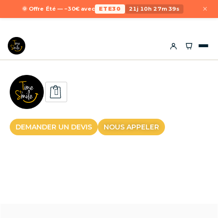
×
🌞 Offre Été — −30€ avec
ETE30
21j 10h 27m 39s
DEMANDER UN DEVIS
NOUS APPELER