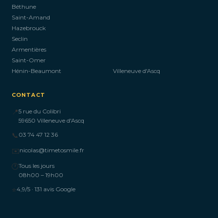
Béthune
Saint-Amand
Hazebrouck
Seclin
Armentières
Saint-Omer
Hénin-Beaumont
Villeneuve d'Ascq
CONTACT
📍
5 rue du Colibri
59650 Villeneuve d'Ascq
📞
03 74 47 12 36
✉️
nicolas@timetosmile.fr
🕐
Tous les jours
08h00 – 19h00
⭐
4,9/5 · 131 avis Google