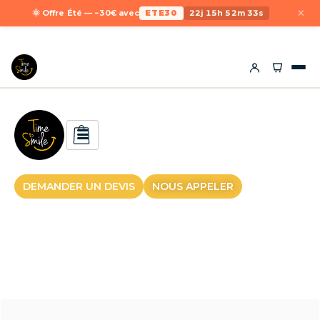
×
🌞 Offre Été — −30€ avec
ETE30
22j 15h 52m 33s
DEMANDER UN DEVIS
NOUS APPELER