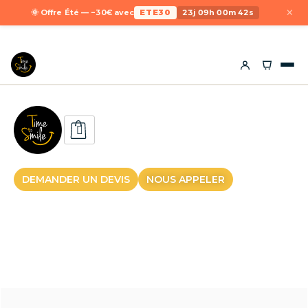
×
🌞 Offre Été — −30€ avec
ETE30
23j 09h 00m 42s
DEMANDER UN DEVIS
NOUS APPELER