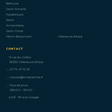
Béthune
Saint-Amand
Hazebrouck
Seclin
Armentières
Saint-Omer
Hénin-Beaumont
Villeneuve d'Ascq
CONTACT
📍
5 rue du Colibri
59650 Villeneuve d'Ascq
📞
03 74 47 12 36
✉️
nicolas@timetosmile.fr
🕐
Tous les jours
08h00 – 19h00
⭐
4,9/5 · 131 avis Google