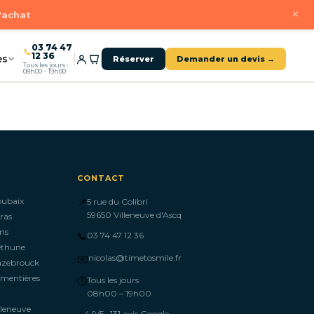
×
d'achat
03 74 47
12 36
es
Réserver
Demander un devis →
Tous les jours ·
08h00 – 19h00
CONTACT
oubaix
📍
5 rue du Colibri
59650 Villeneuve d'Ascq
ras
ns
📞
03 74 47 12 36
éthune
✉️
nicolas@timetosmile.fr
azebrouck
mentières
🕐
Tous les jours
08h00 – 19h00
lleneuve
4,9/5 · 131 avis Google