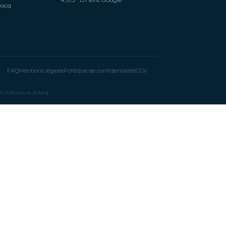
⭐
Ascq
FAQ
Mentions légales
Politique de confidentialité
CGV
 Villeneuve d'Ascq