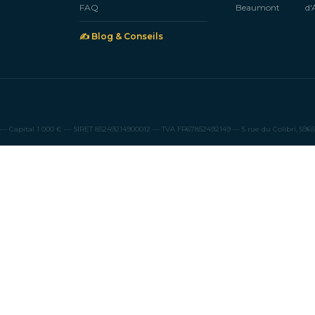
FAQ
Beaumont
d'
✍️ Blog & Conseils
Capital 1 000 € — SIRET 85249214900012 — TVA FR67852492149 — 5 rue du Colibri, 59650